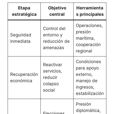
Etapa
Objetivo
Herramienta
estratégica
central
s principales
Operaciones,
Control del
presión
Seguridad
entorno y
marítima,
inmediata
reducción de
cooperación
amenazas
regional
Condiciones
Reactivar
para apoyo
servicios,
Recuperación
externo,
reducir
económica
manejo de
colapso
ingresos,
social
estabilización
Presión
diplomática,
Elecciones