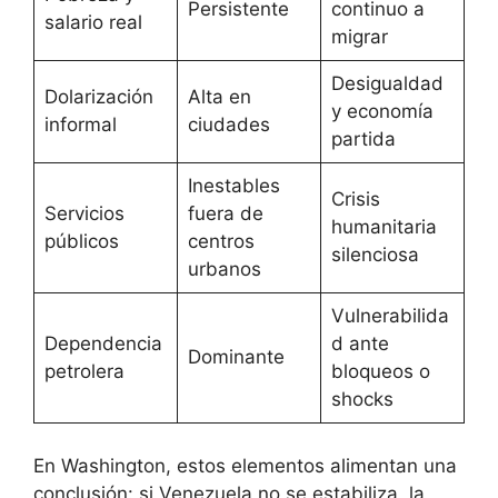
Persistente
continuo a
salario real
migrar
Desigualdad
Dolarización
Alta en
y economía
informal
ciudades
partida
Inestables
Crisis
Servicios
fuera de
humanitaria
públicos
centros
silenciosa
urbanos
Vulnerabilida
Dependencia
d ante
Dominante
petrolera
bloqueos o
shocks
En Washington, estos elementos alimentan una
conclusión: si Venezuela no se estabiliza, la