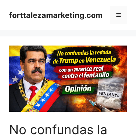
Skip
to
forttalezamarketing.com
Menu
content
No confundas la