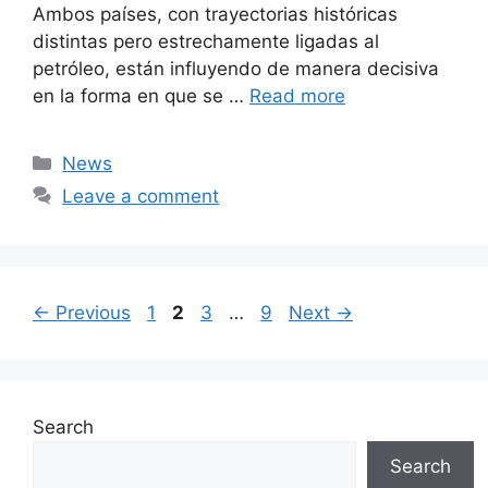
Ambos países, con trayectorias históricas
distintas pero estrechamente ligadas al
petróleo, están influyendo de manera decisiva
en la forma en que se …
Read more
Categories
News
Leave a comment
Page
Page
Page
Page
←
Previous
1
2
3
…
9
Next
→
Search
Search